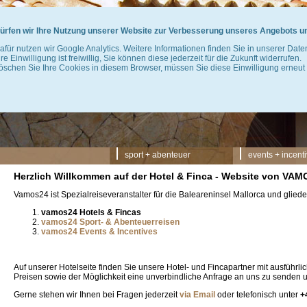
ürfen wir Ihre Nutzung unserer Website zur Verbesserung unseres Angebots u
afür nutzen wir Google Analytics. Weitere Informationen finden Sie in unserer Dat
hre Einwilligung ist freiwillig, Sie können diese jederzeit für die Zukunft widerrufen.
öschen Sie Ihre Cookies in diesem Browser, müssen Sie diese Einwilligung erneut 
Navigation
sport + abenteuer
events + incent
überspringen
Herzlich Willkommen auf der Hotel & Finca - Website von VA
Vamos24 ist Spezialreiseveranstalter für die Baleareninsel Mallorca und glieder
vamos24 Hotels & Fincas
vamos24 Sport- & Abenteuerreisen
vamos24 Events & Incentives
Auf unserer Hotelseite finden Sie unsere Hotel- und Fincapartner mit ausführl
Preisen sowie der Möglichkeit eine unverbindliche Anfrage an uns zu senden 
Gerne stehen wir Ihnen bei Fragen jederzeit
via Email
oder telefonisch unter
+