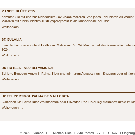
AKTUELLES
MANDELBLÜTE 2025
Kommen Sie mit uns zur Mandelblüte 2025 nach Mallorca. Wie jedes Jahr bieten wir wieder 
Mallorca mit einem leichten Ausflugsprogramm in die Mandelhaine der Insel, ....
Mandelblüte
Weiterlesen …
2025
ST. EULALIA
Eine der faszinierendsten Hotelfincas Mallorcas. Am 29. März öffnet das traumhafte Hotel se
2024.
St.
Weiterlesen …
Eulalia
UR HOTELS - NEU BEI VAMOS24
Schicke Boutique Hotels in Palma. Klein und fein - zum Ausspannen - Shoppen oder einfach 
UR
Weiterlesen …
Hotels
-
Neu
bei
HOTEL PORTIXOL PALMA DE MALLORCA
vamos24
Genießen Sie Palma über Weihnachten oder Silvester. Das Hotel liegt traumhaft direkt im kle
Hotel
Weiterlesen …
Portixol
Palma
de
Mallorca
© 2026 - Vamos24 l Michael Nies l Alte Poststr. 5-7 l D - 53721 Siegbur