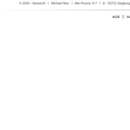
© 2026 - Vamos24 l Michael Nies l Alte Poststr. 5-7 l D - 53721 Siegbur
Navigation
AGB
H
überspringen