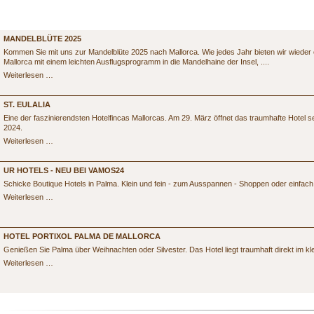
AKTUELLES
MANDELBLÜTE 2025
Kommen Sie mit uns zur Mandelblüte 2025 nach Mallorca. Wie jedes Jahr bieten wir wieder 
Mallorca mit einem leichten Ausflugsprogramm in die Mandelhaine der Insel, ....
Mandelblüte
Weiterlesen …
2025
ST. EULALIA
Eine der faszinierendsten Hotelfincas Mallorcas. Am 29. März öffnet das traumhafte Hotel se
2024.
St.
Weiterlesen …
Eulalia
UR HOTELS - NEU BEI VAMOS24
Schicke Boutique Hotels in Palma. Klein und fein - zum Ausspannen - Shoppen oder einfach 
UR
Weiterlesen …
Hotels
-
Neu
bei
HOTEL PORTIXOL PALMA DE MALLORCA
vamos24
Genießen Sie Palma über Weihnachten oder Silvester. Das Hotel liegt traumhaft direkt im kle
Hotel
Weiterlesen …
Portixol
Palma
de
Mallorca