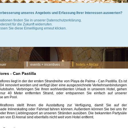
 Verbesserung unseres Angebots und Erfassung Ihrer Interessen auswerten?
mationen finden Sie in unserer Datenschutzerklärung.
jederzeit für die Zukunft widerrufen.
sen Sie diese Einwilligung erneut klicken.
euer
events + incentives
hotels + fincas
lores - Can Pastilla
flores liegt in der der ersten Strandreihe von Playa de Palma - Can Pastilla. Es ist
04 renoviert worden und verfügt über eine ausgezeichnete Verkehrsanbindungen
Autobahn. Verbringen Sie Ihren wohlverdienten Urlaub in unserem Hotel, gehen
nur 40 Meter entfernten Strand, oder entspannen Sie einfach auf unserer
se am Pool.
iraflores stellt Ihnen die Ausstattung zur Verfügung, damit Sie auf der
de Inlineskating oder Fahrrad fahren können. Außerdem können Sie bei uns Ihr
oder Ihren Lieblingssport an unseren Stränden ausüben. Die bekannten Partysäle
n von El Arenal sind ebenfalls nicht weit vom Hotel entfernt.