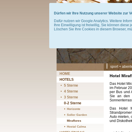
Dürfen wir Ihre Nutzung unserer Website zur
Dafür nutzen wir Google Analytics. Weitere Infor
Ihre Einwilligung ist freiwillig, Sie können diese 
Löschen Sie Ihre Cookies in diesem Browser, müs
Navigation
sport + abent
überspringen
Navigation
HOME
Hotel Miraf
überspringen
HOTELS
Das Hotel Mira
5 Sterne
im Februar 20
4 Sterne
per Bus und 
Sie an den 
3 Sterne
Sonnenterras
0-2 Sterne
Das Hotel M
Horizonte
Strandpromena
Soller Garden
Auto mieten, 
und Diskotheke
Miraflores
Hostal Calma