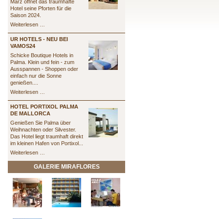
März öffnet das traumhafte
Hotel seine Pforten für die
Saison 2024.
St.
Weiterlesen …
Eulalia
UR HOTELS - NEU BEI
VAMOS24
Schicke Boutique Hotels in
Palma. Klein und fein - zum
Ausspannen - Shoppen oder
einfach nur die Sonne
genießen....
UR
Weiterlesen …
Hotels
-
HOTEL PORTIXOL PALMA
Neu
DE MALLORCA
bei
Genießen Sie Palma über
vamos24
Weihnachten oder Silvester.
Das Hotel liegt traumhaft direkt
im kleinen Hafen von Portixol...
Hotel
Weiterlesen …
Portixol
Palma
GALERIE MIRAFLORES
de
Mallorca