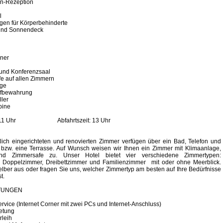
n-Rezeption
l
gen für Körperbehinderte
und Sonnendeck
ner
nd Konferenzsaal
 auf allen Zimmern
ge
fbewahrung
ler
bine
it: 11 Uhr Abfahrtszeit: 13 Uhr
ich eingerichteten und renovierten Zimmer verfügen über ein Bad, Telefon und
 bzw. eine Terrasse. Auf Wunsch weisen wir Ihnen ein Zimmer mit Klimaanlage,
nd Zimmersafe zu. Unser Hotel bietet vier verschiedene Zimmertypen:
, Doppelzimmer, Dreibettzimmer und Familienzimmer mit oder ohne Meerblick.
lber aus oder fragen Sie uns, welcher Zimmertyp am besten auf Ihre Bedürfnisse
t.
TUNGEN
rvice (Internet Corner mit zwei PCs und Internet-Anschluss)
etung
leih