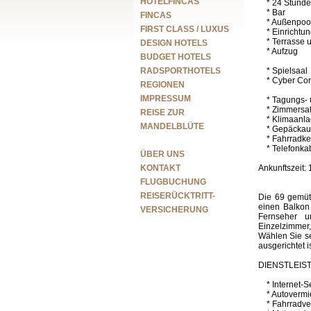
HOTELFINCAS
* 24 Stunde
* Bar
FINCAS
* Außenpoo
FIRST CLASS / LUXUS
* Einrichtun
* Terrasse 
DESIGN HOTELS
* Aufzug
BUDGET HOTELS
RADSPORTHOTELS
* Spielsaal
* Cyber Cor
REGIONEN
IMPRESSUM
* Tagungs- u
* Zimmersafe
REISE ZUR
* Klimaanla
MANDELBLÜTE
* Gepäckau
* Fahrradkel
* Telefonka
Navigation
ÜBER UNS
überspringen
KONTAKT
Ankunftsze
FLUGBUCHUNG
REISERÜCKTRITT-
Die 69 gemütl
einen Balkon
VERSICHERUNG
Fernseher u
Einzelzimmer
Wählen Sie se
ausgerichtet is
DIENSTLEIS
* Internet-Se
* Autovermi
* Fahrradver