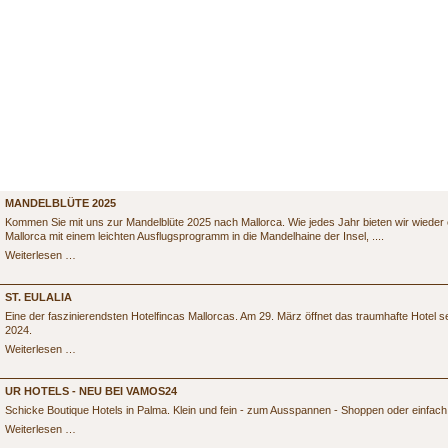
AKTUELLES
MANDELBLÜTE 2025
Kommen Sie mit uns zur Mandelblüte 2025 nach Mallorca. Wie jedes Jahr bieten wir wieder 
Mallorca mit einem leichten Ausflugsprogramm in die Mandelhaine der Insel, ....
Mandelblüte
Weiterlesen …
2025
ST. EULALIA
Eine der faszinierendsten Hotelfincas Mallorcas. Am 29. März öffnet das traumhafte Hotel se
2024.
St.
Weiterlesen …
Eulalia
UR HOTELS - NEU BEI VAMOS24
Schicke Boutique Hotels in Palma. Klein und fein - zum Ausspannen - Shoppen oder einfach 
UR
Weiterlesen …
Hotels