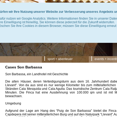
ürfen wir Ihre Nutzung unserer Website zur Verbesserung unseres Angebots u
afür nutzen wir Google Analytics. Weitere Informationen finden Sie in unserer Dat
hre Einwilligung ist freiwillig, Sie können diese jederzeit für die Zukunft widerrufen.
öschen Sie Ihre Cookies in diesem Browser, müssen Sie diese Einwilligung erneut 
Navigation
sport + abenteuer
events + incent
überspringen
Cases Son Barbassa
Son Barbassa, ein Landhotel mit Geschichte
Die alten Häuser, deren Verteidigungsturm aus dem 16. Jahrhundert datier
Llevant”. Von da aus sind es nur wenige Kilometer bis zum mittelalterlich
Stränden Cala Mesquida und Cala Agulla. Das touristische Zentrum Cala Ratj
Minuten. Die Finca hat eine Ausdehnung von 100.000 qm und ist mit Ma
bewachsen.
Umgebung
Aufgrund der Lage am Hang des “Puig de Son Barbassa” bietet die Finca 
Capdepera mit seiner mittelalterlichen Burg und auf den Naturpark “Llevant”.