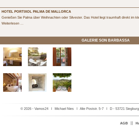
-
Neu
bei
HOTEL PORTIXOL PALMA DE MALLORCA
vamos24
Genießen Sie Palma über Weihnachten oder Silvester. Das Hotel liegt traumhaft direkt im kle
Hotel
Weiterlesen …
Portixol
Palma
de
GALERIE SON BARBASSA
Mallorca
© 2026 - Vamos24 l Michael Nies l Alte Poststr. 5-7 l D - 53721 Siegbur
Navigation
AGB
H
überspringen