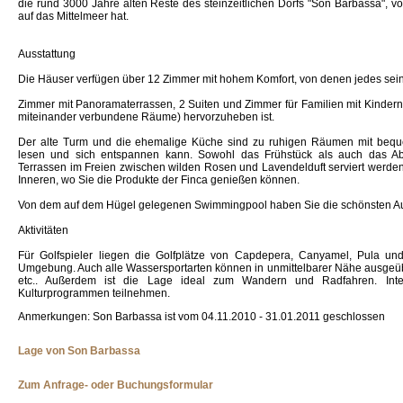
die rund 3000 Jahre alten Reste des steinzeitlichen Dorfs "Son Barbassa", 
auf das Mittelmeer hat.
Ausstattung
Die Häuser verfügen über 12 Zimmer mit hohem Komfort, von denen jedes sein
Zimmer mit Panoramaterrassen, 2 Suiten und Zimmer für Familien mit Kinder
miteinander verbundene Räume) hervorzuheben ist.
Der alte Turm und die ehemalige Küche sind zu ruhigen Räumen mit beq
lesen und sich entspannen kann. Sowohl das Frühstück als auch das 
Terrassen im Freien zwischen wilden Rosen und Lavendelduft serviert werde
Inneren, wo Sie die Produkte der Finca genießen können.
Von dem auf dem Hügel gelegenen Swimmingpool haben Sie die schönsten Au
Aktivitäten
Für Golfspieler liegen die Golfplätze von Capdepera, Canyamel, Pula un
Umgebung. Auch alle Wassersportarten können in unmittelbarer Nähe ausgeü
etc.. Außerdem ist die Lage ideal zum Wandern und Radfahren. Inte
Kulturprogrammen teilnehmen.
Anmerkungen: Son Barbassa ist vom 04.11.2010 - 31.01.2011 geschlossen
Lage von Son Barbassa
Zum Anfrage- oder Buchungsformular