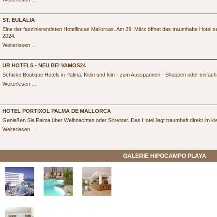
2025
ST. EULALIA
Eine der faszinierendsten Hotelfincas Mallorcas. Am 29. März öffnet das traumhafte Hotel se
2024.
St.
Weiterlesen …
Eulalia
UR HOTELS - NEU BEI VAMOS24
Schicke Boutique Hotels in Palma. Klein und fein - zum Ausspannen - Shoppen oder einfach 
UR
Weiterlesen …
Hotels
-
Neu
bei
HOTEL PORTIXOL PALMA DE MALLORCA
vamos24
Genießen Sie Palma über Weihnachten oder Silvester. Das Hotel liegt traumhaft direkt im kle
Hotel
Weiterlesen …
Portixol
Palma
de
GALERIE HIPOCAMPO PLAYA
Mallorca