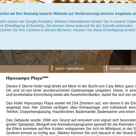
ürfen wir Ihre Nutzung unserer Website zur Verbesserung unseres Angebots u
afür nutzen wir Google Analytics. Weitere Informationen finden Sie in unserer Dat
hre Einwilligung ist freiwillig, Sie können diese jederzeit für die Zukunft widerrufen.
öschen Sie Ihre Cookies in diesem Browser, müssen Sie diese Einwilligung erneut 
Navigation
sport + abenteuer
events + incent
überspringen
Hipocampo Playa****
Dieses 4 Sterne Hotel liegt direkt am Meer in der Bucht von Cala Millor, gan
Ort, und ist von einer wunderschönen Gartenanlage umgeben. Diese, in ei
und komfortable Einrichtung bietet alle Annehmlichkeiten, damit Sie sich bei u
Das Hotel Hipocampo Playa wartet mit 204 Zimmern auf, von denen 6 als Ei
angelegt sind. Alle Zimmer verfügen über Klimaanlage und individuell eins
Telefon, Doppelverglasung, Haartrockner, Bademantel, Badewanne und einen
Das Gebäude wurde 1998 von Grund auf renoviert und eignet sich besonders 
großer Spielplatz, Minigolf und Animationsprogramm speziell für die Kleinsten
die Eltern kommen auf ihre Kosten: entspannen Sie sich im Whirlpool, in der 
Zentrum einmal so richtig aus. Stärken können Sie sich danach in der Snack-B