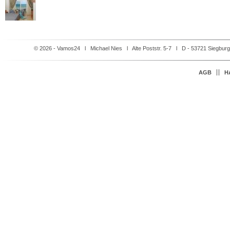
© 2026 - Vamos24 l Michael Nies l Alte Poststr. 5-7 l D - 53721 Siegbur
Navigation
AGB
H
überspringen