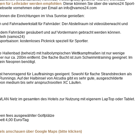
en für Leihräder werden empfohlen
.
Diese können Sie über die vamos24 Sport-
ebseite vornehmen oder per Email an info@vamos24.com
önnen die Einrichtungen im Viva Sunrise genießen:
 und Fahrradwerkstatt für Fahrräder: Der Abstellraum ist videoüberwacht und
n dem Fahrräder gesäubert und auf Vordermann gebracht werden können.
leih (vamos24)
ortsaison: kostenloses Picknick speziell für Sportler.
he Hallenbad (beheizt) mit halbolympischen Wettkampfmaßen ist nur wenige
r nur ca. 200m entfernt. Die flache Bucht ist zum Schwimmtraining geeignet. Im
 ein Neopren benötigt.
st hervorragend für Lauftrainings geeigent. Sowohl für flache Strandstrecken als
 Runnings. Auf der Halbinsel von Alcudia gibt es sehr gute, ausgeschilderte
von medium bis sehr anspruchsvollen XC Läufen.
WLAN Netz im gesamten des Hotels zur Nutzung mit eigenem LapTop oder Tablet.
een fees ausgewählter Golfplätze
ett 4,00 Euro/Tag
els anschauen über Google Maps (bitte klicken)