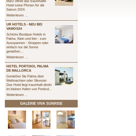
März öffnet das traumhafte
Hotel seine Pforten für die
Saison 2024.
St.
Weiterlesen …
Eulalia
UR HOTELS - NEU BEI
VAMOS24
Schicke Boutique Hotels in
Palma. Klein und fein - zum
Ausspannen - Shoppen oder
einfach nur die Sonne
genießen....
UR
Weiterlesen …
Hotels
-
HOTEL PORTIXOL PALMA
Neu
DE MALLORCA
bei
Genießen Sie Palma über
vamos24
Weihnachten oder Silvester.
Das Hotel liegt traumhaft direkt
im kleinen Hafen von Portixol...
Hotel
Weiterlesen …
Portixol
Palma
GALERIE VIVA SUNRISE
de
Mallorca