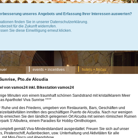
 Verbesserung unseres Angebots und Erfassung Ihrer Interessen auswerten?
mationen finden Sie in unserer Datenschutzerklärung.
jederzeit für die Zukunft widerrufen.
sen Sie diese Einwilligung erneut klicken.
euer
events + incentives
hotels + fincas
Sunrise, Pto.de Alcudia
el von vamos24 inkl. Bikestation vamos24
ige Minuten von einem traumhaft schönen Sandstrand mit kristallklarem Meer
 das Aparthotel Viva Sunrise ****
r Ruhe und des Friedens, umgeben von Restaurants, Bars, Geschäften und
eizeitaktivitäten inmitten des geschäftigen Puerto de Alcudia. Nach nur wenigen
to erreichen Sie den ländlich gelegenen Ort Alcudia mit seinen römischen Ruinen
park S’Albufera, einem Paradies für Hobby-Ornithologen.
 komplett gemäß Viva-Mindeststandard ausgestattet. Freuen Sie sich auf unser
, Piratenschiff, Außenbecken, usw. Unterhaltung und Aktivitäten für alle
, mit Mini-Disco und Abendshow.