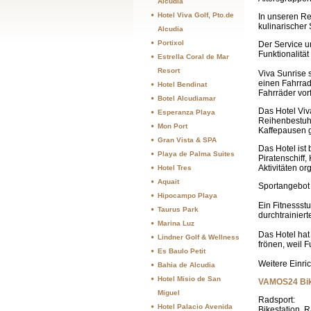
Alcudia
Hotel Viva Golf, Pto.de
In unseren Re
kulinarischer
Alcudia
Portixol
Der Service u
Funktionalität
Estrella Coral de Mar
Resort
Viva Sunrise 
einen Fahrrad
Hotel Bendinat
Fahrräder vor
Botel Alcudiamar
Das Hotel Viv
Esperanza Playa
Reihenbestuhl
Mon Port
Kaffepausen 
Gran Vista & SPA
Das Hotel ist
Playa de Palma Suites
Piratenschiff,
Aktivitäten o
Hotel Tres
Aquait
Sportangebot
Hipocampo Playa
Ein Fitnessst
Taurus Park
durchtrainiert
Marina Luz
Das Hotel hat
Lindner Golf & Wellness
frönen, weil F
Es Baulo Petit
Weitere Einri
Bahia de Alcudia
Hotel Misio de San
VAMOS24 Bik
Miguel
Radsport:
Hotel Palacio Avenida
Bikestation, 