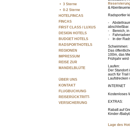
Reservierung
3 Sterne
& Abenteuerw
0-2 Sterne
Radsportler k
HOTELFINCAS
FINCAS
- Abstellraum
abschließbar.
FIRST CLASS / LUXUS
- Bereich, i
DESIGN HOTELS
- Fahrradver
BUDGET HOTELS
- In der Radsp
RADSPORTHOTELS
Schwimmen:
REGIONEN
Das öffentlic
100m, das Mee
IMPRESSUM
Frühjahr wird
REISE ZUR
Laufen:
MANDELBLÜTE
Der Standort i
auch für Trail
Navigation
Laufstrecken 
ÜBER UNS
überspringen
KONTAKT
INTERNET
FLUGBUCHUNG
Kostenloses 
REISERÜCKTRITT-
EXTRAS:
VERSICHERUNG
Rabatt auf Gr
Kinder-/Babyb
Lage des Hot