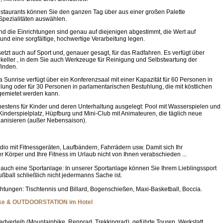
staurants können Sie den ganzen Tag über aus einer großen Palette
 Spezialitäten auswählen.
nd die Einrichtungen sind genau auf diejenigen abgestimmt, die Wert auf
 und eine sorgfältige, hochwertige Verarbeitung legen.
setzt auch auf Sport und, genauer gesagt, für das Radfahren. Es verfügt über
keller , in dem Sie auch Werkzeuge für Reinigung und Selbstwartung der
finden.
a Sunrise verfügt über ein Konferenzsaal mit einer Kapazität für 60 Personen in
ung oder für 30 Personen in parlamentarischen Bestuhlung, die mit köstlichen
gemietet werden kann.
 bestens für Kinder und deren Unterhaltung ausgelegt: Pool mit Wasserspielen und
 Kinderspielplatz, Hüpfburg und Mini-Club mit Animateuren, die täglich neue
rganisieren (außer Nebensaison).
udio mit Fitnessgeräten, Laufbändern, Fahrrädern usw. Damit sich Ihr
er Körper und Ihre Fitness im Urlaub nicht von Ihnen verabschieden ...
 auch eine Sportanlage: In unserer Sportanlage können Sie Ihrem Lieblingssport
ußball schließlich nicht jedermanns Sache ist.
chtungen: Tischtennis und Billard, Bogenschießen, Maxi-Basketball, Boccia.
e & OUTDOORSTATION im Hotel
Radverleih (Mountainbike, Rennrad, Trekkingrad), geführte Touren, Werkstatt