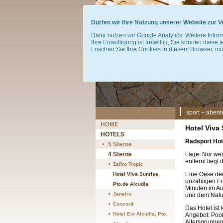
Dürfen wir Ihre Nutzung unserer Website zur
Dafür nutzen wir Google Analytics. Weitere Infor
Ihre Einwilligung ist freiwillig, Sie können diese 
Löschen Sie Ihre Cookies in diesem Browser, müs
Navigation
sport + abent
überspringen
Navigation
HOME
Hotel Viva 
überspringen
HOTELS
Radsport Hot
5 Sterne
4 Sterne
Lage: Nur wen
entfernt liegt
Zafiro Tropic
Eine Oase de
Hotel Viva Sunrise,
unzähligen Fr
Pto.de Alcudia
Minuten im Au
Janeiro
und dem Natur
Concord
Das Hotel ist
Hotel Eix Alcudia, Pto.
Angebot: Pools
Altersgruppen