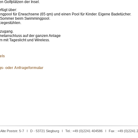
n Golfplätzen der Insel.
rfügt über:
pool für Erwachsene (65 qm) und einen Pool für Kinder. Eigene Badetücher.
 Sommer beim Swimmingpool.
Liegestühlen.
etzugang.
rnetanschluss auf der ganzen Anlage
 mit Tageslicht und Wireless.
els
s- oder Anfrageformular
lte Poststr. 5-7 l D - 53721 Siegburg l Tel.: +49 (0)2241 404586 l Fax : +49 (0)2241