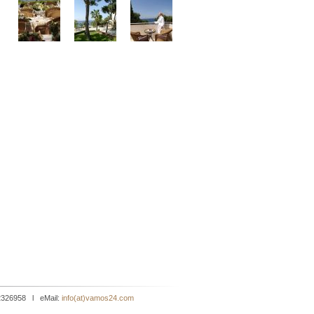
 2326958 l eMail:
info(at)vamos24.com