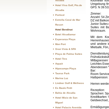
Kilometer vom
Alcudia
Umgebung fin
Hotel Viva Golf, Pto.de
GPS: N 39.532
Alcudia
Zimmer:
Portixol
Anzahl: 54 Zi
Estrella Coral de Mar
DZ mit Balkon
Junior Suites 
Resort
Suites mit B
Hotel Bendinat
Wohnraum.
Botel Alcudiamar
Mit dem Kom
Esperanza Playa
Herrenhauses,
und andere i
Mon Port
Mietsafe, Fön
Gran Vista & SPA
Dienstleistun
Playa de Palma Suites
Frühstücksbü
Hotel Tres
Mittagsessen "
Leichtes Essen
Aquait
Abendessen "a
Hipocampo Playa
Bar: 1
Taurus Park
Room Serv
Halbpension: 
Marina Luz
Lindner Golf & Wellness
Herren werde
Es Baulo Petit
Rezeption:
Bahia de Alcudia
Sprachen: Spa
Kreditkarten:
Hotel Misio de San
Geldwechsel, 
Miguel
Ermäßigungen
Hotel Palacio Avenida