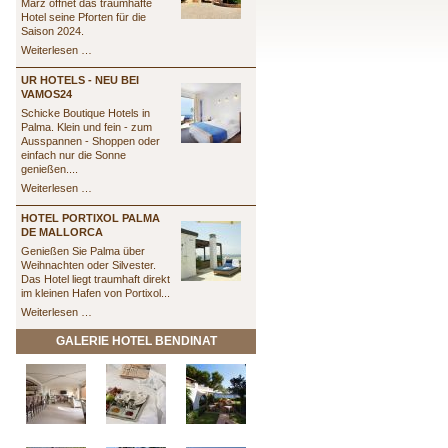
März öffnet das traumhafte
Hotel seine Pforten für die
Saison 2024.
St.
Weiterlesen …
Eulalia
UR HOTELS - NEU BEI
VAMOS24
Schicke Boutique Hotels in
Palma. Klein und fein - zum
Ausspannen - Shoppen oder
einfach nur die Sonne
genießen....
UR
Weiterlesen …
Hotels
-
HOTEL PORTIXOL PALMA
Neu
DE MALLORCA
bei
Genießen Sie Palma über
vamos24
Weihnachten oder Silvester.
Das Hotel liegt traumhaft direkt
im kleinen Hafen von Portixol...
Hotel
Weiterlesen …
Portixol
Palma
GALERIE HOTEL BENDINAT
de
Mallorca