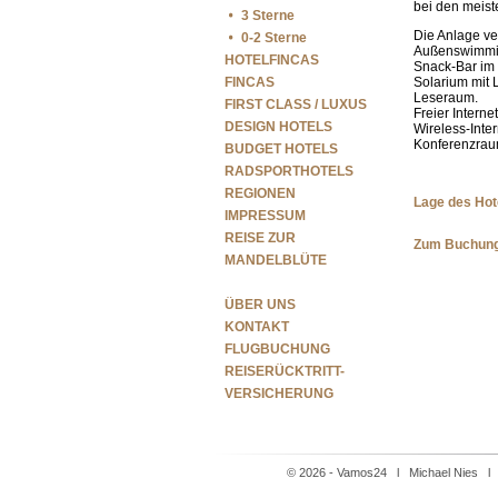
bei den meiste
3 Sterne
Die Anlage ve
0-2 Sterne
Außenswimming
HOTELFINCAS
Snack-Bar im
FINCAS
Solarium mit 
Leseraum.
FIRST CLASS / LUXUS
Freier Intern
DESIGN HOTELS
Wireless-Inte
Konferenzraum
BUDGET HOTELS
RADSPORTHOTELS
REGIONEN
Lage des Hot
IMPRESSUM
REISE ZUR
Zum Buchung
MANDELBLÜTE
Navigation
ÜBER UNS
überspringen
KONTAKT
FLUGBUCHUNG
REISERÜCKTRITT-
VERSICHERUNG
© 2026 - Vamos24 l Michael Nies l A