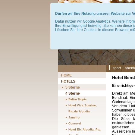
Dürfen wir Ihre Nutzung unserer Website zur
Dafür nutzen wir Google Analytics. Weitere Infor
Ihre Einwilligung ist freiwillig, Sie können diese 
Löschen Sie Ihre Cookies in diesem Browser, müs
Navigation
sport + abent
überspringen
Navigation
HOME
Hotel Bend
überspringen
HOTELS
Eine richtig
5 Sterne
4 Sterne
Direkt am Me
Bendinat. Ein
Zafiro Tropic
Gartenanlage 
Hotel Viva Sunrise,
Vor dem Hot
Schwimmen un
Pto.de Alcudia
haben, gibt e
Janeiro
Die Gäste k
erstaunlichem
Concord
geniessen.
Hotel Eix Alcudia, Pto.
Ausserdem lie