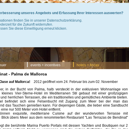
 Verbesserung unseres Angebots und Erfassung Ihrer Interessen auswerten?
mationen finden Sie in unserer Datenschutzerklärung.
jederzeit für die Zukunft widerrufen.
sen Sie diese Einwilligung erneut klicken.
euer
events + incentives
hotels + fincas
inat - Palma de Mallorca
e Oase auf Mallorca!
2012 geöffnet vom 24. Februar bis zum 02. November
er, in der Bucht von Palma, halb versteckt in der exklusiven Wohnanlage von
 kleines Vier-Sterne-Hotel im Mediterranen Stil gebaut mit einer großzügigen
und herrlichen Terrassen, die ein traditionelles und gemütliches Ambiente bieten.
el befindet sich eine Felsenbucht mit Zugang zum Meer bei der man das
d das Tauchen genießen kann. Für diejenigen Gäste, die lieber eine Sandbucht
s eine nur 500 Meter vom Hotel entfernt.
önnen exquisite, mediterrane Cuisine auf der wundervollen Terrasse mit
 Blick übers Meer aus dem renommierten Restaurant "Las Terrazas de Bendinat"
gt die berühmte Marina Puerto Portals mit dessen Yachten und Boutiquen nur 2