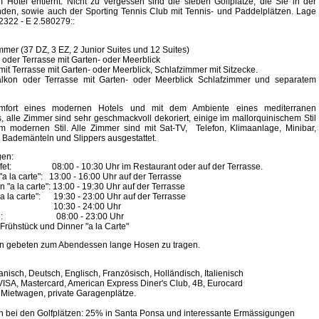
 Hotel entfernt. Nicht zu vergessen sind die sieben Golfplätze, die Sie in der
den, sowie auch der Sporting Tennis Club mit Tennis- und Paddelplätzen. Lage
322 - E 2.580279::
mmer (37 DZ, 3 EZ, 2 Junior Suites und 12 Suites)
 oder Terrasse mit Garten- oder Meerblick
mit Terrasse mit Garten- oder Meerblick, Schlafzimmer mit Sitzecke.
alkon oder Terrasse mit Garten- oder Meerblick Schlafzimmer und separatem
fort eines modernen Hotels und mit dem Ambiente eines mediterranen
 alle Zimmer sind sehr geschmackvoll dekoriert, einige im mallorquinischem Stil
m modernen Stil. Alle Zimmer sind mit Sat-TV, Telefon, Klimaanlage, Minibar,
, Bademänteln und Slippers ausgestattet.
gen:
ffet: 08:00 - 10:30 Uhr im Restaurant oder auf der Terrasse.
a la carte": 13:00 - 16:00 Uhr auf der Terrasse
 "a la carte": 13:00 - 19:30 Uhr auf der Terrasse
 la carte": 19:30 - 23:00 Uhr auf der Terrasse
0:30 - 24:00 Uhr
ice: 08:00 - 23:00 Uhr
Frühstück und Dinner "a la Carte"
n gebeten zum Abendessen lange Hosen zu tragen.
nisch, Deutsch, Englisch, Französisch, Holländisch, Italienisch
 VISA, Mastercard, American Express Diner's Club, 4B, Eurocard
Mietwagen, private Garagenplätze.
 bei den Golfplätzen: 25% in Santa Ponsa und interessante Ermässigungen